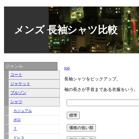
メンズ 長袖シャツ比較
ジャンル
top
コート
長袖シャツをピックアップ。
ジャケット
袖の長さが手首まである衣服をいう。
ブルゾン
シャツ
カジュアル
ポロ
Ｔ
ドレス