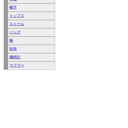
帽子
トップス
ストール
バッグ
靴
財布
腕時計
マフラー