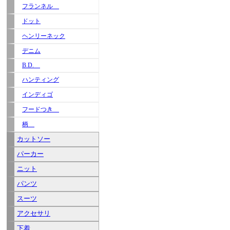
フランネル
ドット
ヘンリーネック
デニム
B.D.
ハンティング
インディゴ
フードつき
柄
カットソー
パーカー
ニット
パンツ
スーツ
アクセサリ
下着